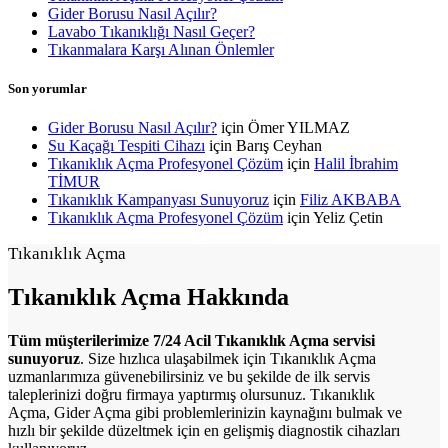
Gider Borusu Nasıl Açılır?
Lavabo Tıkanıklığı Nasıl Geçer?
Tıkanmalara Karşı Alınan Önlemler
Son yorumlar
Gider Borusu Nasıl Açılır?
için
Ömer YILMAZ
Su Kaçağı Tespiti Cihazı
için
Barış Ceyhan
Tıkanıklık Açma Profesyonel Çözüm
için
Halil İbrahim
TİMUR
Tıkanıklık Kampanyası Sunuyoruz
için
Filiz AKBABA
Tıkanıklık Açma Profesyonel Çözüm
için
Yeliz Çetin
Tıkanıklık Açma
Tıkanıklık
Açma Hakkında
Tüm müşterilerimize 7/24 Acil Tıkanıklık Açma servisi
sunuyoruz
. Size hızlıca ulaşabilmek için Tıkanıklık Açma
uzmanlarımıza güvenebilirsiniz ve bu şekilde de ilk servis
taleplerinizi doğru firmaya yaptırmış olursunuz. Tıkanıklık
Açma, Gider Açma gibi
problemlerinizin kaynağını bulmak ve
hızlı bir şekilde düzeltmek için en gelişmiş diagnostik cihazları