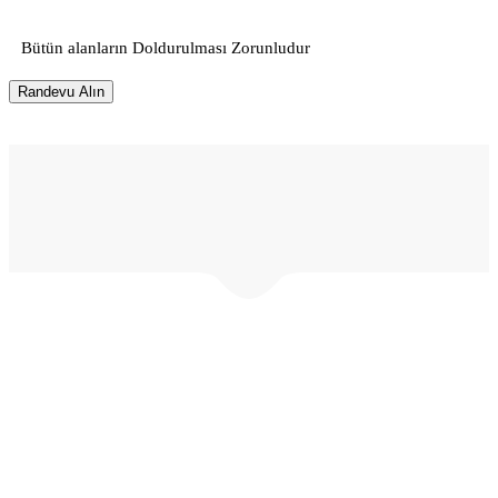
Bütün alanların Doldurulması Zorunludur
© Tıkanıklık Açma 2018 • Profesyonel Kameralı Tıkanıklık Açma
Servisi • Hemen Usta: 0536 894 51 25 • Destek Tel: 0543 250 34
37 •