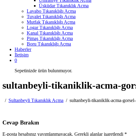
Ümraniye Tıkanıklık Açma
Üsküdar Tıkanıklık Açma
Lavabo Tıkanıklığı Açma
Tuvalet Tıkanıklığı Açma
Mutfak Tıkanıklığı Açma
Logar Tıkanıklığı Açma
Kanal Tıkanıklığı Açma
Pimaş Tıkanıklığı Açma
Boru Tıkanıklığı Açma
Haberler
İletişim
0
Sepetinizde ürün bulunmuyor.
sultanbeyli-tikaniklik-acma-gor
Sultanbeyli Tıkanıklık Açma
sultanbeyli-tikaniklik-acma-gorsel
Cevap Bırakın
E-posta hesabınız yayımlanmayacak. Gerekli alanlar işaretlendi *