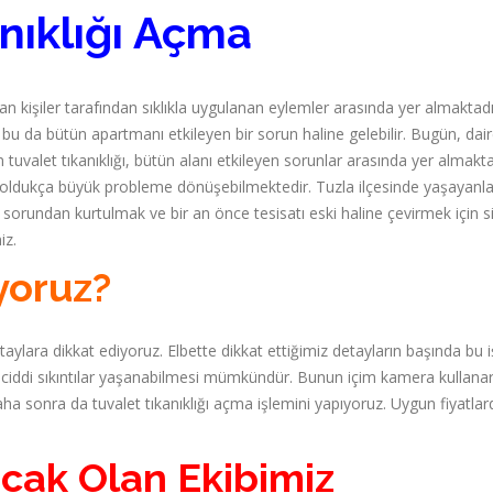
nıklığı Açma
 kişiler tarafından sıklıkla uygulanan eylemler arasında yer almaktadı
r, bu da bütün apartmanı etkileyen bir sorun haline gelebilir. Bugün, dair
tuvalet tıkanıklığı, bütün alanı etkileyen sorunlar arasında yer almakta
için oldukça büyük probleme dönüşebilmektedir. Tuzla ilçesinde yaşayanlar
u sorundan kurtulmak ve bir an önce tesisatı eski haline çevirmek için s
iz.
yoruz?
taylara dikkat ediyoruz. Elbette dikkat ettiğimiz detayların başında bu 
iddi sıkıntılar yaşanabilmesi mümkündür. Bunun içim kamera kullana
 daha sonra da tuvalet tıkanıklığı açma işlemini yapıyoruz. Uygun fiyatla
cak Olan Ekibimiz