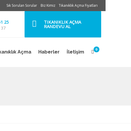
Sık Sorulan Sorular
Biz Kimiz
Tıkanıklık Açma Fiyatları
TIKANIKLIK AÇMA
51 25
RANDEVU AL
 37
0
kanıklık Açma
Haberler
İletişim