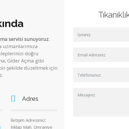
Tıkanıkl
ında
çma servisi sunuyoruz
.
çma uzmanlarımıza
aleplerinizi doğru
ma, Gider Açma gibi
bir şekilde düzeltmek için
z.
Adres
İletişim Adresimiz:
i
İnklap Mah. Ümraniye