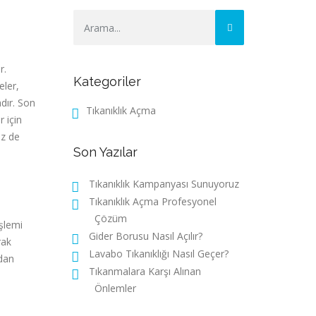
r.
Kategoriler
eler,
dır. Son
Tıkanıklık Açma
 için
iz de
Son Yazılar
Tıkanıklık Kampanyası Sunuyoruz
Tıkanıklık Açma Profesyonel
Çözüm
işlemi
Gider Borusu Nasıl Açılır?
rak
Lavabo Tıkanıklığı Nasıl Geçer?
rdan
Tıkanmalara Karşı Alınan
Önlemler