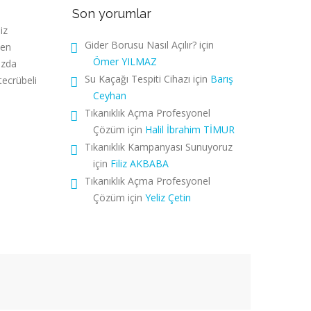
Son yorumlar
iz
Gider Borusu Nasıl Açılır?
için
den
Ömer YILMAZ
ızda
Su Kaçağı Tespiti Cihazı
için
Barış
tecrübeli
Ceyhan
Tıkanıklık Açma Profesyonel
Çözüm
için
Halil İbrahim TİMUR
Tıkanıklık Kampanyası Sunuyoruz
için
Filiz AKBABA
Tıkanıklık Açma Profesyonel
Çözüm
için
Yeliz Çetin