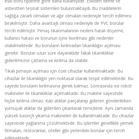
eski boru tiplerine göre daha kullanışlıdır. Eskiden demir ve
asbestten tesisat sistemleri bulunmaktaydı. Bu maddelerin
sağlığa zararlı olmaları ve ağır olmaları nedeniyle tercih edilmesi
bırakılmıştır. Daha avantajlı olması nedeniyle de PVC borular
tercih edilmiştir. Pimaş tıkanmalarının nedeni hatalı döşeme,
kullanıcı hatası ve borunun içine kıvrılması gibi nedenler
olabilmektedir. Bu boruların kırılmadan tıkanıklığın açılması
gerekir. Borular uzun süre dayanıklıdır fakat tıkanıklıklar
giderilmezse çatlama ve kırılma da olabilir.
Tıkalı pimaşın açılması için özel cihazlar kullanılmaktadır. Bu
cihazlar ile tıkanıklığın yeri noktasal olarak tespit edilmektedir. Bu
sayede boruların kırılmasına gerek kalmaz. Sonrasında ise robot
makineler ile tıkanıklıklar açılmaktadır. Bu makine sayesinde
hiçbir kırılma olmaz. Katı atıklar parçalanıp gideren gönderilirken
yumuşak atıklar da giderden çıkarılarak temizlenir. Aynı zamanda
yüksek basınçlı yıkama makineleri de kullanılmaktadır. Bu cihazlar
sayesinde yağlanma çözülmektedir. Bu işlemler genellikle yemek
firmaları, restoranlar, oteller gibi yerlerdeki borular için tercih
edilmektedir.