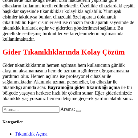
Giderlerde tıkanıklığa neden olan maddelerin yapısına göre
cihazların kullanımı tercih edilmektedir. Özellikle cihazlardaki çeşitli
başlıklar sayesinde tıkanıklıklar kolaylıkla açılabilir. Yumuşak
cisimler takıldıysa bunlar, cihazdaki özel aparata dolanarak
çıkartılabilir. Eğer cisimler sert ise cihazın farklı aparatı sayesinde de
tıkanıklık kırılarak açılır ve giderden gönderilmesi sağlanır. Bu
genellikle sertleşmiş birikintiler ve kireçlenmelerin açılmasında
kullanılmaktadır.
Gider Tıkanıklıklarında Kolay Çözüm
Gider tıkanıklıklarının hemen açılması hem kullanıcının günlük
akışının aksamamasına hem de uzmanın günlerce uğraşmamasına
yardımcı olur. Hemen açılma ise profesyonel cihazlar ile
sağlanmaktadır. Alanında uzman personeller, bu cihazlar ile
tıkanıklığı anında açar.
Bayramoğlu gider tıkanıklığı açma
ile bu
bölgede yaşayan herkese hızlı bir çözüm sunar. Eğer giderlerinizde
tıkanıklık yaşıyorsanız hemen iletişime geçerek yardım alabilirsiniz.
Arama:
Kategoriler
Tıkanıklık Açma