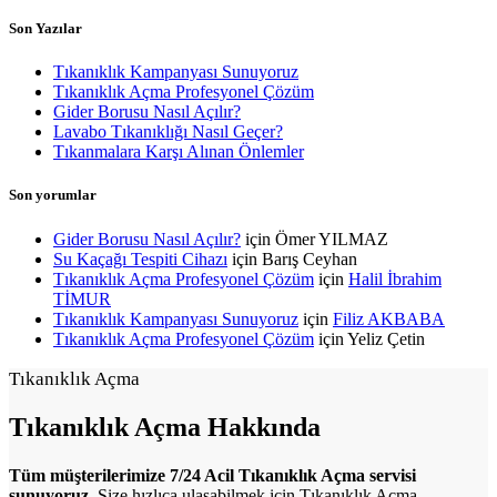
Son Yazılar
Tıkanıklık Kampanyası Sunuyoruz
Tıkanıklık Açma Profesyonel Çözüm
Gider Borusu Nasıl Açılır?
Lavabo Tıkanıklığı Nasıl Geçer?
Tıkanmalara Karşı Alınan Önlemler
Son yorumlar
Gider Borusu Nasıl Açılır?
için
Ömer YILMAZ
Su Kaçağı Tespiti Cihazı
için
Barış Ceyhan
Tıkanıklık Açma Profesyonel Çözüm
için
Halil İbrahim
TİMUR
Tıkanıklık Kampanyası Sunuyoruz
için
Filiz AKBABA
Tıkanıklık Açma Profesyonel Çözüm
için
Yeliz Çetin
Tıkanıklık Açma
Tıkanıklık
Açma Hakkında
Tüm müşterilerimize 7/24 Acil Tıkanıklık Açma servisi
sunuyoruz
. Size hızlıca ulaşabilmek için Tıkanıklık Açma