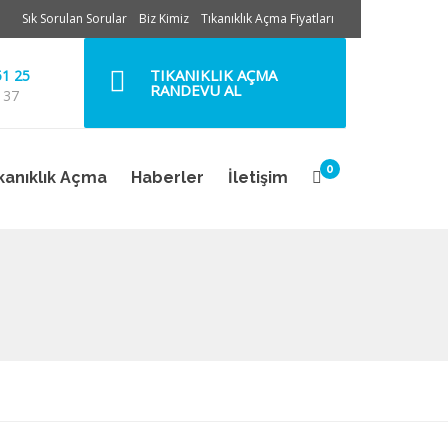
Sık Sorulan Sorular
Biz Kimiz
Tıkanıklık Açma Fiyatları
TIKANIKLIK AÇMA
51 25
RANDEVU AL
 37
0
kanıklık Açma
Haberler
İletişim