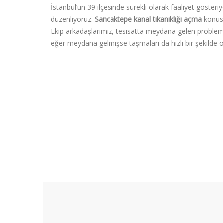
İstanbul’un 39 ilçesinde sürekli olarak faaliyet göster
düzenliyoruz.
Sancaktepe kanal tıkanıklığı açma
konusu
Ekip arkadaşlarımız, tesisatta meydana gelen problemi b
eğer meydana gelmişse taşmaları da hızlı bir şekilde 