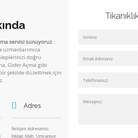
Tıkanıkl
ında
çma servisi sunuyoruz
.
çma uzmanlarımıza
aleplerinizi doğru
ma, Gider Açma gibi
bir şekilde düzeltmek için
z.
Adres
İletişim Adresimiz:
i
İnklap Mah. Ümraniye