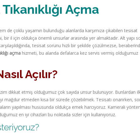
Tıkanıklığı Açma
 hem de çoklu yaşamın bulunduğu alanlarda karşımıza çıkabilen tesisat
 bir il için oldukça önemli unsurlar arasında yer almaktadır. Alt yapı so
şılaşıldığında, tesisat sorunu hızlı bir şekilde çözülmezse, beraberind
ıklığı açma
hizmeti, bu alanda defalarca kez servis vermiş olduğumuz
asıl Açılır?
bizim dikkat etmiş olduğumuz çok sayıda unsur bulunuyor. Bunlardan ilk
eriyi mağdur etmeden kısa bir sürede çözebilmek. Tesisatı onarırken, s
aların yapılması hususunda oldukça emek harcıyoruz. Kameralı yönte
ğumuz en iyi cihazları bu noktada sizler için kullanıyoruz.
steriyoruz?